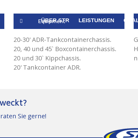
ÜBER STR
LEISTUNGEN
QUAL
Equipment
20-30' ADR-Tankcontainerchassis.
G
20, 40 und 45` Boxcontainerchassis.
H
20 und 30` Kippchassis.
n
20' Tankcontainer ADR.
eweckt?
eraten Sie gerne!