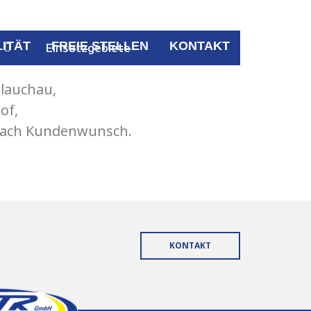
ITÄT
FREIE STELLEN
KONTAKT
Einsatzgebiete
lauchau,
of,
ach Kundenwunsch.
KONTAKT